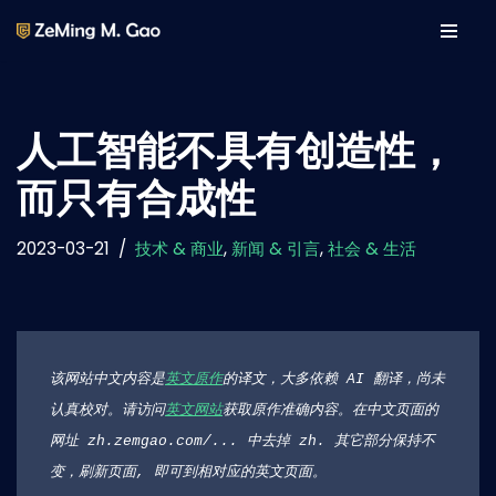
Skip
to
content
人工智能不具有创造性，
而只有合成性
2023-03-21
技术 & 商业
,
新闻 & 引言
,
社会 & 生活
该网站中文内容是
英文原作
的译文，大多依赖 AI 翻译，尚未
认真校对。请访问
英文网站
获取原作准确内容。在中文页面的
网址 zh.zemgao.com/... 中去掉 zh. 其它部分保持不
变，刷新页面, 即可到相对应的英文页面。