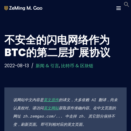
Skip
to
content
不安全的闪电网络作为
BTC的第二层扩展协议
2022-08-13
新闻 & 引言
,
比特币 & 区块链
该网站中文内容是
英文原作
的译文，大多依赖 AI 翻译，尚未
认真校对。请访问
英文网站
获取原作准确内容。在中文页面的
网址 zh.zemgao.com/... 中去掉 zh. 其它部分保持不
变，刷新页面, 即可到相对应的英文页面。