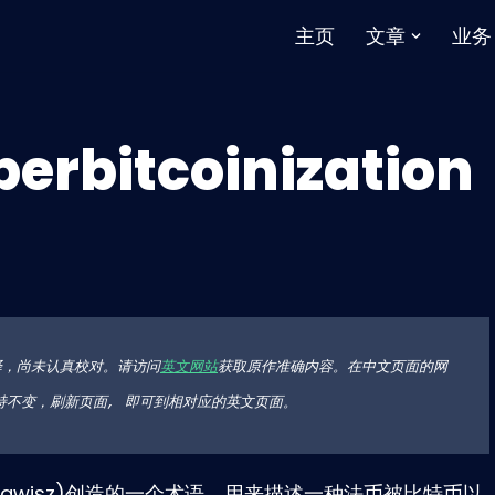
主页
文章
业务
bitcoinization
译，尚未认真校对。请访问
英文网站
获取原作准确内容。在中文页面的网
它部分保持不变，刷新页面, 即可到相对应的英文页面。
 Krawisz)创造的一个术语，用来描述一种法币被比特币以