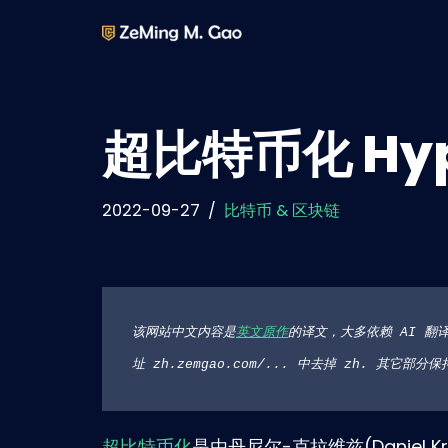
Skip
to
content
超比特币化 Hyper
2022-09-27
比特币 & 区块链
该网站中文内容是
英文原作
的译文，大多依赖 AI 翻
址 zh.zemgao.com/... 中去掉 zh. 其
超比特币化
是由丹尼尔-克拉维兹(Daniel