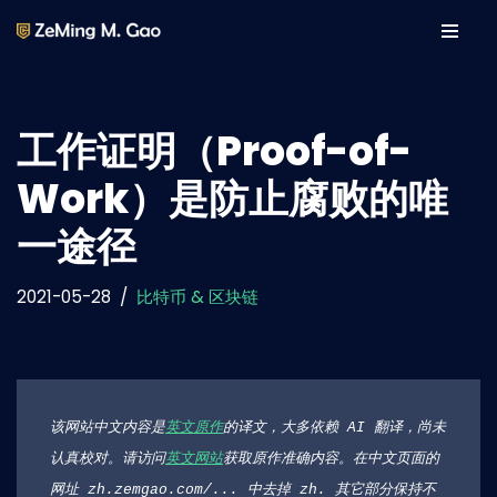
Skip
to
content
工作证明（Proof-of-
Work）是防止腐败的唯
一途径
2021-05-28
比特币 & 区块链
该网站中文内容是
英文原作
的译文，大多依赖 AI 翻译，尚未
认真校对。请访问
英文网站
获取原作准确内容。在中文页面的
网址 zh.zemgao.com/... 中去掉 zh. 其它部分保持不