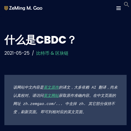
Skip
to
content
什么是CBDC？
2021-05-25
比特币 & 区块链
该网站中文内容是
英文原作
的译文，大多依赖 AI 翻译，尚未
认真校对。请访问
英文网站
获取原作准确内容。在中文页面的
网址 zh.zemgao.com/... 中去掉 zh. 其它部分保持不
变，刷新页面, 即可到相对应的英文页面。