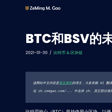
Skip
to
content
BTC和BSV的
2021-01-30
比特币 & 区块链
该网站中文内容是
英文原作
的译文，大多依赖 AI 翻
址 zh.zemgao.com/... 中去掉 zh. 其
比特币核心（BTC）坚持使用小区块，以便 